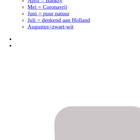
April = Banksy
Mei = Coronavrij
Juni = puur natuur
Juli = denkend aan Holland
Augustus=zwart-wit