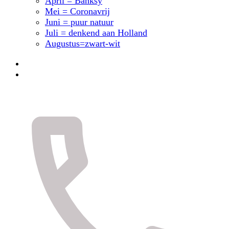
April = Banksy
Mei = Coronavrij
Juni = puur natuur
Juli = denkend aan Holland
Augustus=zwart-wit